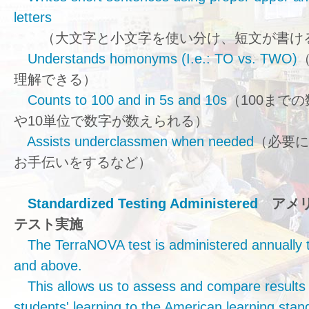
letters
（大文字と小文字を使い分け、短文が書け
Understands homonyms (I.e.: TO vs. TWO)
理解できる）
Counts to 100 and in 5s and 10s
（100まで
や10単位で数字が数えられる）
Assists underclassmen when needed
（必要に
お手伝いをするなど）
Standardized Testing Administered
アメ
テスト実施
The TerraNOVA test is administered annually 
and above.
This allows us to assess and compare results 
students' learning to the American learning stan