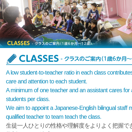
A low student-to-teacher ratio in each class contribute
care and attention to each student.
A minimum of one teacher and an assistant cares for 
students per class.
We aim to appoint a Japanese-English bilingual staff
qualified teacher to team teach the class.
生徒一人ひとりの性格や理解度をよりよく把握で