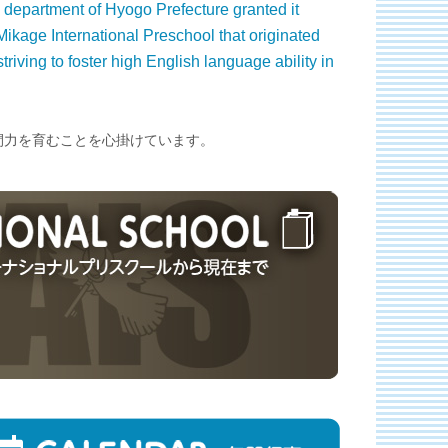
 department of Hyogo Prefecture granted it
Mikage International Preschool that originated
riving to foster high English language ability in
間力を育むことを心掛けています。