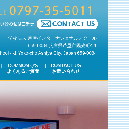
学校法人 芦屋インターナショナルスクール
〒659-0034 兵庫県芦屋市陽光町4-1
chool 4-1 Yoko-cho Ashiya City, Japan 659-0034
COMMON Q'S
CONTACT US
よくあるご質問
お問い合わせ