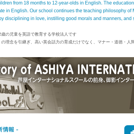
ildren from 18 months to 12-year-olds in English. The education
ate in English. Our school continues the teaching philosophy of 
y disciplining in love, instilling good morals and manners, and st
12歳の児童を英語で教育する学校法人です
ル】の理念を引継ぎ、高い英会話力の育成だけでなく、マナー・道徳・人